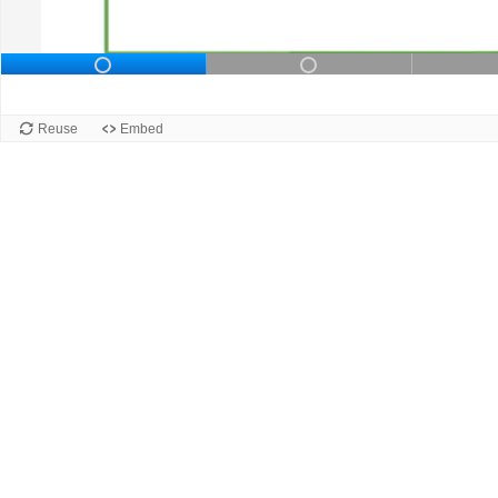
Slide 1 of 6: Slide 1 contains not
Slide 2 of 6: Sl
Slide 1
Reuse
Embed