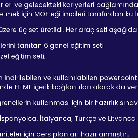
şyerleri ve gelecekteki kariyerleri bağlam
k etmek için MÖE eğitimcileri tarafından kul
zere üç set üretildi. Her araç seti aşağıdakil
erini tanıtan 6 genel eğitim seti
el eğitim seti.
n indirilebilen ve kullanılabilen powerpoi
inde HTML içerik bağlantıları olarak da ver
rencilerin kullanması için bir hazırlık sınavı
İspanyolca, İtalyanca, Türkçe ve Litvanca ol
iteler için ders planları hazırlanmıştır..