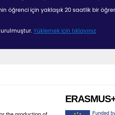
inin öğrenci için yaklaşık 20 saatlik bir öğ
şturulmuştur.
Yüklemek için tıklayınız
ERASMUS
r the production of