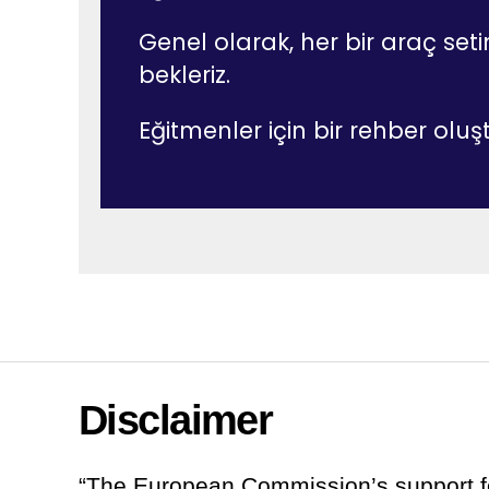
Genel olarak, her bir araç set
bekleriz.
Eğitmenler için bir rehber olu
Disclaimer
“The European Commission’s support fo