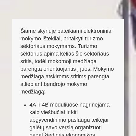
Šiame skyriuje pateikiami elektroniniai
mokymo ištekliai, pritaikyti turizmo
sektoriaus mokymams. Turizmo
sektorius apima kelias šio sektoriaus
sritis, todėl mokomoji medžiaga
parengta orientuojantis į juos. Mokymo
medžiaga atskiroms sritims parengta
atliepiant bendrojo mokymo
medžiagą:
4A ir 4B moduliuose nagrinėjama
kaip viešbučiai ir kiti
apgyvendinimo paslaugų teikėjai
galėtų savo verslą organizuoti
pagal žiedinės ekonomikos