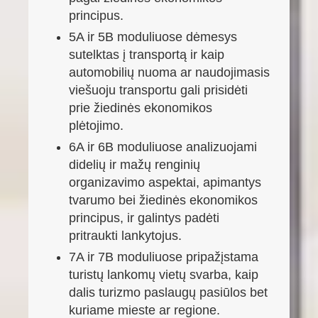
principus.
5A ir 5B moduliuose dėmesys
sutelktas į transportą ir kaip
automobilių nuoma ar naudojimasis
viešuoju transportu gali prisidėti
prie žiedinės ekonomikos
plėtojimo.
6A ir 6B moduliuose analizuojami
didelių ir mažų renginių
organizavimo aspektai, apimantys
tvarumo bei žiedinės ekonomikos
principus, ir galintys padėti
pritraukti lankytojus.
7A ir 7B moduliuose pripažįstama
turistų lankomų vietų svarba, kaip
dalis turizmo paslaugų pasiūlos bet
kuriame mieste ar regione.