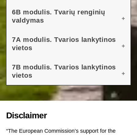
Pratimas
PAMOKOS PLANAS
6B modulis. Tvarių renginių
valdymas
ATSISIŲSTI PATEIKTĮ
Pratimas
PAMOKOS PLANAS
7A modulis. Tvarios lankytinos
vietos
ATSISIŲSTI PATEIKTĮ
1 pratimas
PAMOKOS PLANAS
7B modulis. Tvarios lankytinos
vietos
ATSISIŲSTI PATEIKTĮ
1 pratimas
PAMOKOS PLANAS
ATSISIŲSTI PATEIKTĮ
Disclaimer
Pratimas
“The European Commission’s support for the
2 pratimas