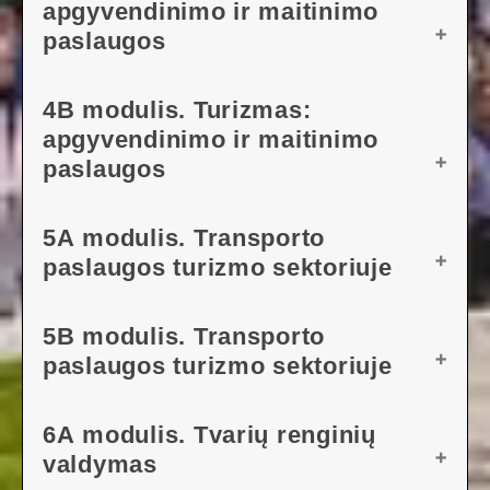
apgyvendinimo ir maitinimo
paslaugos
PAMOKOS PLANAS
4B modulis. Turizmas:
apgyvendinimo ir maitinimo
ATSISIŲSTI PATEIKTĮ
paslaugos
PAMOKOS PLANAS
5A modulis. Transporto
paslaugos turizmo sektoriuje
ATSISIŲSTI PATEIKTĮ
PAMOKOS PLANAS
5B modulis. Transporto
paslaugos turizmo sektoriuje
ATSISIŲSTI PATEIKTĮ
PAMOKOS PLANAS
6A modulis. Tvarių renginių
valdymas
ATSISIŲSTI PATEIKTĮ