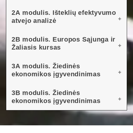
PAMOKOS PLANAS
2A modulis. Išteklių efektyvumo
atvejo analizė
ATSISIŲSTI PATEIKTĮ
PAMOKOS PLANAS
2B modulis. Europos Sąjunga ir
Žaliasis kursas
ATSISIŲSTI PATEIKTĮ
PAMOKOS PLANAS
3A modulis. Žiedinės
ekonomikos įgyvendinimas
ATSISIŲSTI PATEIKTĮ
PAMOKOS PLANAS
3B modulis. Žiedinės
Pratimas
ekonomikos įgyvendinimas
ATSISIŲSTI PATEIKTĮ
Pratimas
PAMOKOS PLANAS
ATSISIŲSTI PATEIKTĮ