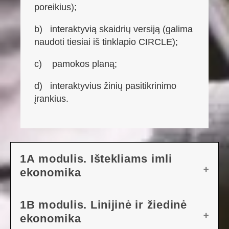
poreikius);
b)
interaktyvią skaidrių versiją (galima
naudoti tiesiai iš tinklapio CIRCLE);
c)
pamokos planą;
d)
interaktyvius žinių pasitikrinimo
įrankius.
1A modulis. Ištekliams imli
ekonomika
PAMOKOS PLANAS
1B modulis. Linijinė ir žiedinė
ekonomika
ATSISIŲSTI PATEIKTĮ