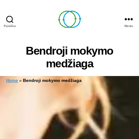
Paieška
Meniu
Circle
Learning
Bendroji mokymo
medžiaga
Home
»
Bendroji mokymo medžiaga